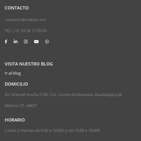
CONTACTO
contacto@makein.mx
TEL | 01 33 38 17 05 09
VISITA NUESTRO BLOG
Ir al blog
DOMICILIO
Av. Manuel Acuña 2736, Col. Lomas de Guevara, Guadalajara Jal.
México CP. 44657
HORARIO
Lunes a Viernes de 9:00 a 14:00h y de 15:00 a 18:00h