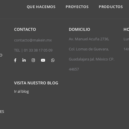
QUE HACEMOS
PROYECTOS
PRODUCTOS
CONTACTO
DOMICILIO
HO
Av. Manuel Acuña 2736,
Lun
contacto@makein.mx
Col. Lomas de Guevara,
14:
TEL | 01 33 38 17 05 09
JO
Guadalajara Jal. México CP.
44657
VISITA NUESTRO BLOG
Ir al blog
ES