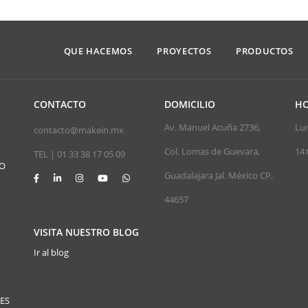
QUE HACEMOS
PROYECTOS
PRODUCTOS
CONTACTO
DOMICILIO
HO
Av. Manuel Acuña 2736,
Lun
contacto@makein.mx
Col. Lomas de Guevara,
14:
TEL | 01 33 38 17 05 09
JO
Guadalajara Jal. México CP.
44657
VISITA NUESTRO BLOG
Ir al blog
ES