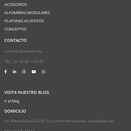
ACCESORIOS
ALFOMBRAS MODULARES
PLAFONES ACUSTICOS
CONCEPTOS
CONTACTO
contacto@makein.mx
TEL | 01 33 38 17 05 09
VISITA NUESTRO BLOG
Ir al blog
DOMICILIO
Av. Manuel Acuña 2736, Col. Lomas de Guevara, Guadalajara Jal.