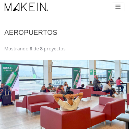
AEROPUERTOS
Mostrando
8
de
8
proyectos