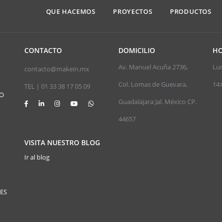
QUE HACEMOS
PROYECTOS
PRODUCTOS
CONTACTO
DOMICILIO
HO
Av. Manuel Acuña 2736,
Lun
contacto@makein.mx
Col. Lomas de Guevara,
14:
TEL | 01 33 38 17 05 09
JO
Guadalajara Jal. México CP.
44657
VISITA NUESTRO BLOG
Ir al blog
ES