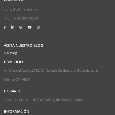
contacto@makein.mx
TEL | 01 33 38 17 05 09
VISITA NUESTRO BLOG
Ir al blog
DOMICILIO
Av. Manuel Acuña 2736, Col. Lomas de Guevara, Guadalajara Jal.
México CP. 44657
HORARIO
Lunes a Viernes de 9:00 a 14:00h y de 15:00 a 18:00h
INFORMACIÓN