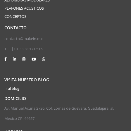
ALFOMBRAS MODULARES
PLAFONES ACUSTICOS
CONCEPTOS
CONTACTO
contacto@makein.mx
TEL | 01 33 38 17 05 09
VISITA NUESTRO BLOG
Ir al blog
DOMICILIO
Av. Manuel Acuña 2736, Col. Lomas de Guevara, Guadalajara Jal.
México CP. 44657