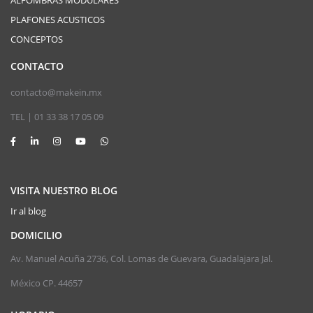
ALFOMBRAS MODULARES
PLAFONES ACUSTICOS
CONCEPTOS
CONTACTO
contacto@makein.mx
TEL | 01 33 38 17 05 09
VISITA NUESTRO BLOG
Ir al blog
DOMICILIO
Av. Manuel Acuña 2736, Col. Lomas de Guevara, Guadalajara Jal.
México CP. 44657