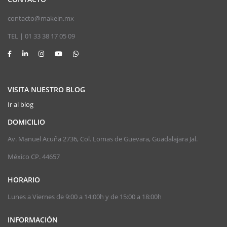
contacto@makein.mx
TEL | 01 33 38 17 05 09
VISITA NUESTRO BLOG
Ir al blog
DOMICILIO
Av. Manuel Acuña 2736, Col. Lomas de Guevara, Guadalajara Jal.
México CP. 44657
HORARIO
Lunes a Viernes de 9:00 a 14:00h y de 15:00 a 18:00h
INFORMACIÓN