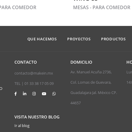
 PARA COMEDOR
MESAS - PARA COMEDOR
QUE HACEMOS
PROYECTOS
PRODUCTOS
CONTACTO
DOMICILIO
HO
Av. Manuel Acuña 2736,
Lun
contacto@makein.mx
Col. Lomas de Guevara,
14:
TEL | 01 33 38 17 05 09
JO
Guadalajara Jal. México CP.
44657
VISITA NUESTRO BLOG
Ir al blog