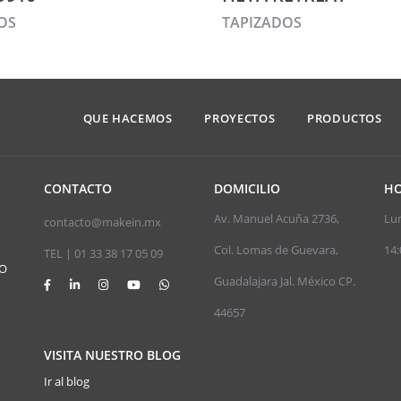
OS
TAPIZADOS
QUE HACEMOS
PROYECTOS
PRODUCTOS
CONTACTO
DOMICILIO
HO
Av. Manuel Acuña 2736,
Lun
contacto@makein.mx
Col. Lomas de Guevara,
14:
TEL | 01 33 38 17 05 09
JO
Guadalajara Jal. México CP.
44657
VISITA NUESTRO BLOG
Ir al blog