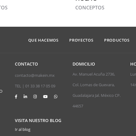
TOS
CONCEPTOS
QUE HACEMOS
PROYECTOS
PRODUCTOS
CONTACTO
DOMICILIO
HO
Av. Manuel Acuña 2736,
Lun
contacto@makein.mx
Col. Lomas de Guevara,
14:
TEL | 01 33 38 17 05 09
JO
Guadalajara Jal. México CP.
44657
VISITA NUESTRO BLOG
Ir al blog