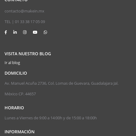
contacto@makein.mx
TEL | 01 33 38 17 05 09
VISITA NUESTRO BLOG
Ir al blog
DOMICILIO
Av. Manuel Acuña 2736, Col. Lomas de Guevara, Guadalajara Jal.
México CP. 44657
HORARIO
Lunes a Viernes de 9:00 a 14:00h y de 15:00 a 18:00h
INFORMACIÓN