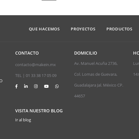
QUE HACEMOS
PROYECTOS
PRODUCTOS
CONTACTO
DOMICILIO
HO
Av. Manuel Acuña 2736,
Lun
contacto@makein.mx
Col. Lomas de Guevara,
14:
TEL | 01 33 38 17 05 09
JO
Guadalajara Jal. México CP.
44657
VISITA NUESTRO BLOG
Ir al blog