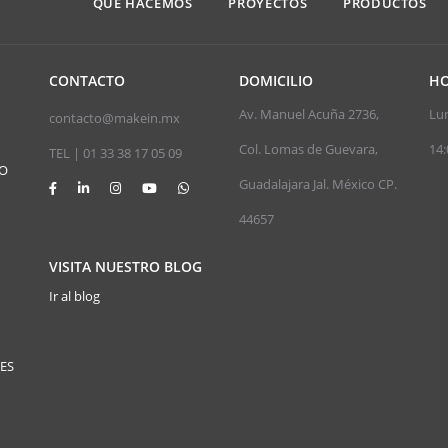
QUE HACEMOS
PROYECTOS
PRODUCTOS
CONTACTO
DOMICILIO
HO
Av. Manuel Acuña 2736,
Lun
contacto@makein.mx
Col. Lomas de Guevara,
14:
TEL | 01 33 38 17 05 09
JO
Guadalajara Jal. México CP.
44657
VISITA NUESTRO BLOG
Ir al blog
ES